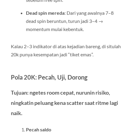
Dead spin mereda
: Dari yang awalnya 7–8
dead spin beruntun, turun jadi 3–4 →
momentum mulai kebentuk.
Kalau 2–3 indikator di atas kejadian bareng, di situlah
20k punya kesempatan jadi “tiket emas”.
Pola 20K: Pecah, Uji, Dorong
Tujuan: ngetes room cepat, nurunin risiko,
ningkatin peluang kena scatter saat ritme lagi
naik.
Pecah saldo