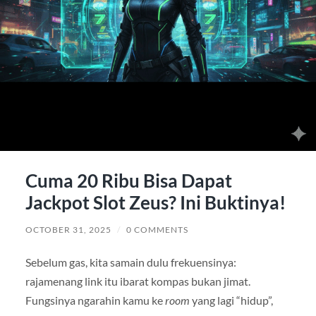
Cuma 20 Ribu Bisa Dapat
Jackpot Slot Zeus? Ini Buktinya!
OCTOBER 31, 2025
/
0 COMMENTS
Sebelum gas, kita samain dulu frekuensinya:
rajamenang link itu ibarat kompas bukan jimat.
Fungsinya ngarahin kamu ke
room
yang lagi “hidup”,