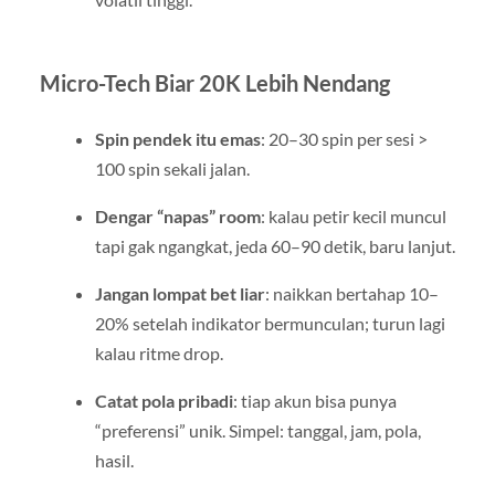
Micro-Tech Biar 20K Lebih Nendang
Spin pendek itu emas
: 20–30 spin per sesi >
100 spin sekali jalan.
Dengar “napas” room
: kalau petir kecil muncul
tapi gak ngangkat, jeda 60–90 detik, baru lanjut.
Jangan lompat bet liar
: naikkan bertahap 10–
20% setelah indikator bermunculan; turun lagi
kalau ritme drop.
Catat pola pribadi
: tiap akun bisa punya
“preferensi” unik. Simpel: tanggal, jam, pola,
hasil.