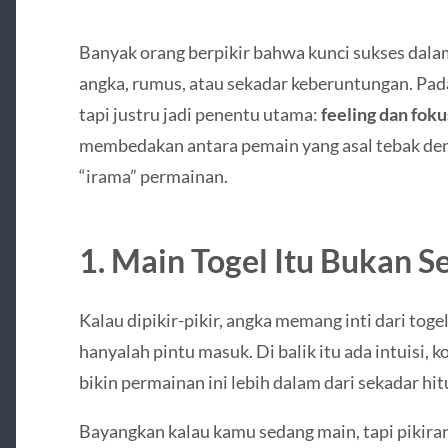
Banyak orang berpikir bahwa kunci sukses dalam
angka, rumus, atau sekadar keberuntungan. Pada
tapi justru jadi penentu utama:
feeling dan foku
membedakan antara pemain yang asal tebak de
“irama” permainan.
1. Main Togel Itu Bukan 
Kalau dipikir-pikir, angka memang inti dari toge
hanyalah pintu masuk. Di balik itu ada intuisi, 
bikin permainan ini lebih dalam dari sekadar hi
Bayangkan kalau kamu sedang main, tapi pikir