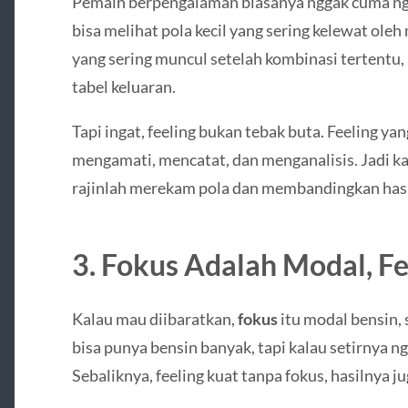
Pemain berpengalaman biasanya nggak cuma ngan
bisa melihat pola kecil yang sering kelewat ole
yang sering muncul setelah kombinasi tertentu,
tabel keluaran.
Tapi ingat, feeling bukan tebak buta. Feeling yan
mengamati, mencatat, dan menganalisis. Jadi ka
rajinlah merekam pola dan membandingkan hasi
3. Fokus Adalah Modal, F
Kalau mau diibaratkan,
fokus
itu modal bensin,
bisa punya bensin banyak, tapi kalau setirnya n
Sebaliknya, feeling kuat tanpa fokus, hasilnya j