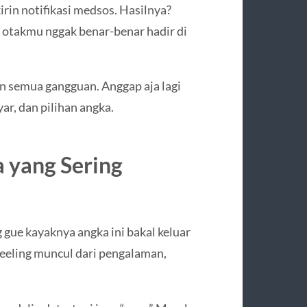
irin notifikasi medsos. Hasilnya?
 otakmu nggak benar-benar hadir di
an semua gangguan. Anggap aja lagi
ar, dan pilihan angka.
a yang Sering
 gue kayaknya angka ini bakal keluar
Feeling muncul dari pengalaman,