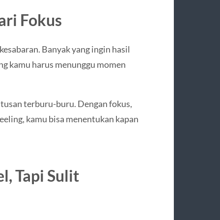
ari Fokus
 kesabaran. Banyak yang ingin hasil
adang kamu harus menunggu momen
utusan terburu-buru. Dengan fokus,
 feeling, kamu bisa menentukan kapan
, Tapi Sulit